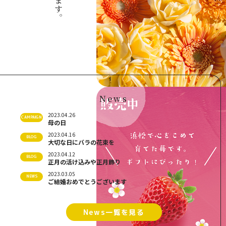
News
2023.04.26
CAMPAIGN
母の日
2023.04.16
BLOG
大切な日にバラの花束を
2023.04.12
BLOG
正月の活け込みや正月飾り
2023.03.05
NEWS
ご結婚おめでとうございます
News一覧を見る