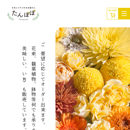
美味しい
花束
ご要望に応じてオーダー出来ます。
、
観葉植物
、
いちごも販売しています。
、
鉢物等何でも承ります。